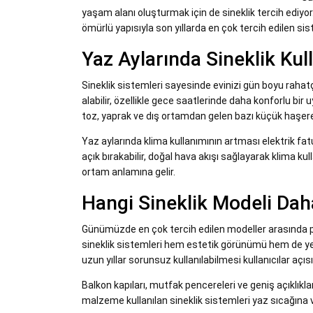
yaşam alanı oluşturmak için de sineklik tercih ediyor
ömürlü yapısıyla son yıllarda en çok tercih edilen sis
Yaz Aylarında Sineklik Kul
Sineklik sistemleri sayesinde evinizi gün boyu raha
alabilir, özellikle gece saatlerinde daha konforlu bir 
toz, yaprak ve dış ortamdan gelen bazı küçük haşere
Yaz aylarında klima kullanımının artması elektrik fatur
açık bırakabilir, doğal hava akışı sağlayarak klima kul
ortam anlamına gelir.
Hangi Sineklik Modeli Daha
Günümüzde en çok tercih edilen modeller arasında plis
sineklik sistemleri hem estetik görünümü hem de yer
uzun yıllar sorunsuz kullanılabilmesi kullanıcılar açı
Balkon kapıları, mutfak pencereleri ve geniş açıklıkla
malzeme kullanılan sineklik sistemleri yaz sıcağına v