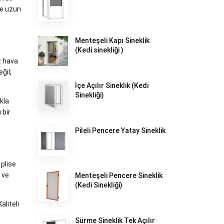
ve uzun
Menteşeli Kapı Sineklik
(Kedi sinekliği )
z hava
ğil;
İçe Açılır Sineklik (Kedi
Sinekliği)
ıkla
 bir
Pileli Pencere Yatay Sineklik
 plise
 ve
Menteşeli Pencere Sineklik
(Kedi Sinekliği)
aliteli
Sürme Sineklik Tek Açılır