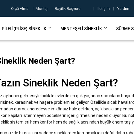
Ölçü Alma
|
Montaj
|
Bayilik Başvuru
|
İletişim
|
Yardım
|
PILELI(PLISE) SINEKLIK
MENTEŞELI SINEKLIK
SÜRME S
Sineklik Neden Şart?
azın Sineklik Neden Şart?
z aylarının gelmesiyle birlikte evlerde en çok yaşanan sorunların başın
vrisinek, karasinek ve haşere problemleri geliyor. Özellikle sıcak havala
madan durmak neredeyse imkânsız hale gelirken, açık bırakılan pencer
lkon kapıları istenmeyen böceklerin içeri girmesine neden oluyor. Bu n
neklik sistemleri hem konfor hem de sağlık açısından büyük önem taşıy
nümüzde birçok kişi sadece sineklerden korunmak için değil, daha raha