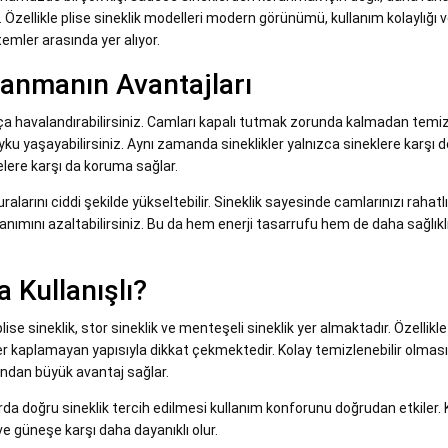
. Özellikle plise sineklik modelleri modern görünümü, kullanım kolaylığı 
temler arasında yer alıyor.
lanmanın Avantajları
tça havalandırabilirsiniz. Camları kapalı tutmak zorunda kalmadan temi
uyku yaşayabilirsiniz. Aynı zamanda sineklikler yalnızca sineklere karşı de
lere karşı da koruma sağlar.
alarını ciddi şekilde yükseltebilir. Sineklik sayesinde camlarınızı rahatl
lanımını azaltabilirsiniz. Bu da hem enerji tasarrufu hem de daha sağlıklı
 Kullanışlı?
e sineklik, stor sineklik ve menteşeli sineklik yer almaktadır. Özellikle
 kaplamayan yapısıyla dikkat çekmektedir. Kolay temizlenebilir olması
sından büyük avantaj sağlar.
rda doğru sineklik tercih edilmesi kullanım konforunu doğrudan etkiler. K
e güneşe karşı daha dayanıklı olur.