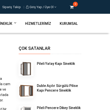
0
Sipariş Takip
|
Giriş Yap / Üye Ol
INEKLIK
HIZMETLERIMIZ
KURUMSAL
ÇOK SATANLAR
Pileli Yatay Kapı Sineklik
da
rda cam
Duble Açılır Sürgülü Pilise
e ve
Kapı Pencere Sineklik
oktada
or.
Pileli Pencere Dikey Sineklik
t bir