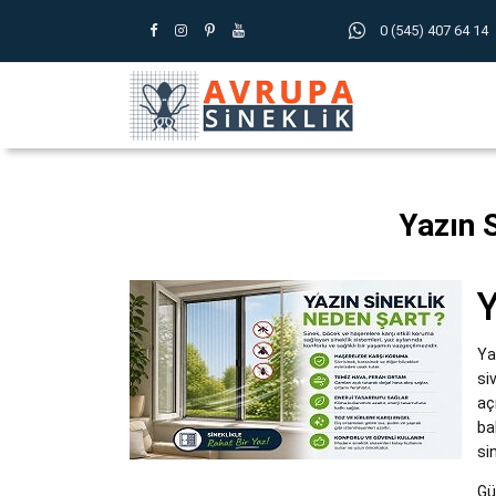
0 (545) 407 64 14
Yazın 
Y
Ya
si
aç
ba
si
Gü