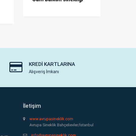
KREDI KARTLARINA
Alışveriş İmkanı
İletişim
www.avrupasineklik.com
Avrupa Sineklik Bahçelievler/İstanbul
info@avrupasineklik.com