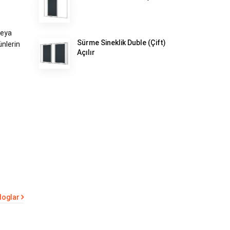
veya
Sürme Sineklik Duble (Çift)
ünlerin
Açılır
loglar