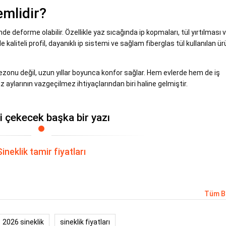
emlidir?
nde deforme olabilir. Özellikle yaz sıcağında ip kopmaları, tül yırtılması 
liteli profil, dayanıklı ip sistemi ve sağlam fiberglas tül kullanılan ür
sezonu değil, uzun yıllar boyunca konfor sağlar. Hem evlerde hem de iş
az aylarının vazgeçilmez ihtiyaçlarından biri haline gelmiştir.
zi çekecek başka bir yazı
Sineklik tamir fiyatları
Tüm B
2026 sineklik
sineklik fiyatları