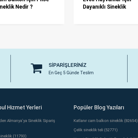
neklik Nedir ?
Dayanıklı Sineklik
SIPARIŞLERINIZ
En Geç 5 Günde Teslim
bul Hizmet Yerleri
Popüler Blog Yazıları
’den Almanya’ya Sineklik Sipariş
Katlanır cam balkon sineklik (82654)
Çelik sineklik teli (52771)
sineklik (11793)