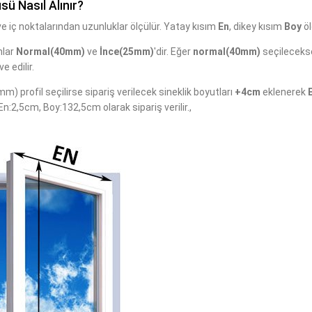
sü Nasıl Alınır?
 ve iç noktalarından uzunluklar ölçülür. Yatay kısım
En
, dikey kısım
Boy
öl
nlar
Normal(40mm)
ve
İnce(25mm)
'dir. Eğer
normal(40mm)
seçileceks
ve edilir.
) profil seçilirse sipariş verilecek sineklik boyutları
+4cm
eklenerek
E
n:2,5cm, Boy:132,5cm olarak sipariş verilir.,