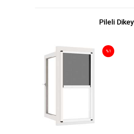
Pileli Dike
%1