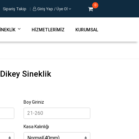
0
Sipariş Takip
|
Giriş Yap / Üye Ol
INEKLIK
HIZMETLERIMIZ
KURUMSAL
 Dikey Sineklik
Boy Giriniz
Kasa Kalınlığı