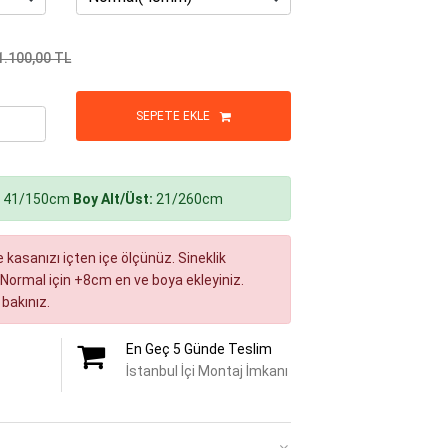
1.100,00
TL
SEPETE EKLE
:
41/150cm
Boy Alt/Üst:
21/260cm
kasanızı içten içe ölçünüz. Sineklik
m, Normal için +8cm en ve boya ekleyiniz.
 bakınız.
En Geç 5 Günde Teslim
İstanbul İçi Montaj İmkanı