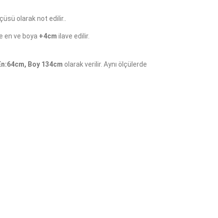
çüsü olarak not edilir..
e en ve boya
+4cm
ilave edilir.
n:64cm, Boy 134cm
olarak verilir. Aynı ölçülerde