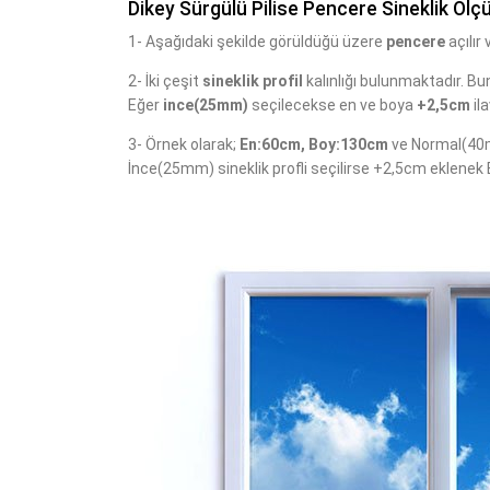
Dikey Sürgülü Pilise Pencere Sineklik Ölçü
1- Aşağıdaki şekilde görüldüğü üzere
pencere
açılır
2- İki çeşit
sineklik profil
kalınlığı bulunmaktadır. Bu
Eğer
ince(25mm)
seçilecekse en ve boya
+2,5cm
ila
3- Örnek olarak;
En:60cm, Boy:130cm
ve Normal(40mm
İnce(25mm) sineklik profli seçilirse +2,5cm eklenek E