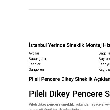
İstanbul Yerinde Sineklik Montaj H
Avcılar
Bağcıla
Başakşehir
Bayra
Esenler
Esenyu
Güngören
Kagıth
Pileli Pencere Dikey Sineklik Açıkla
Pileli Dikey Pencere S
Pileli dikey pencere sineklik
, yukarıdan aşağıya veya
uygun çözümü tercih edebilirsiniz.