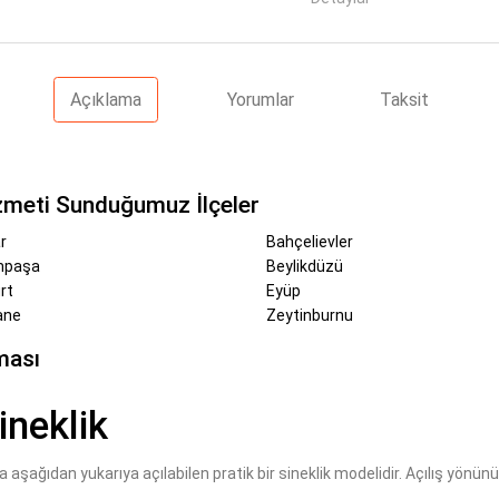
Açıklama
Yorumlar
Taksit
izmeti Sunduğumuz İlçeler
r
Bahçelievler
mpaşa
Beylikdüzü
rt
Eyüp
ane
Zeytinburnu
ması
ineklik
 aşağıdan yukarıya açılabilen pratik bir sineklik modelidir. Açılış yönün