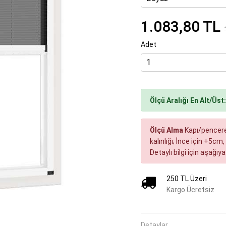
1.083,80
TL
Adet
Next
Ölçü Aralığı
En Alt/Üst
Ölçü Alma
Kapı/pencere 
kalınlığı; İnce için +5c
Detaylı bilgi için aşağıya
250
TL Üzeri
Kargo Ücretsiz
Detaylar