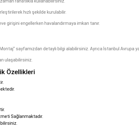
zaman rahatlıkla kullanabilirsiniz.
tirilerek hızlı şekilde kurulabilir.
ve girişini engellerken havalandırmaya imkan tanır.
ontaj” sayfamızdan detaylı bilgi alabilirsiniz. Ayrıca İstanbul Avrupa
n ulaşabilirsiniz.
k Özellikleri
r.
ektedir.
ir.
zmeti Sağlanmaktadır.
ilirsiniz.