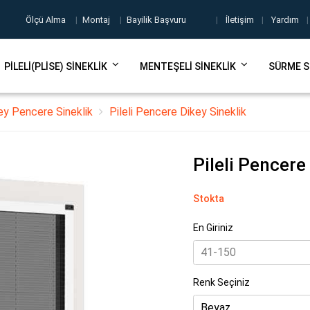
Ölçü Alma
|
Montaj
|
Bayilik Başvuru
|
İletişim
|
Yardım
|
PILELI(PLISE) SINEKLIK
MENTEŞELI SINEKLIK
SÜRME S
key Pencere Sineklik
Pileli Pencere Dikey Sineklik
Pileli Pencere
Stokta
En Giriniz
Renk Seçiniz