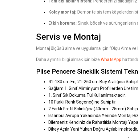
Tam açılabilir sistem:
Pencerenizi dilediğiniz 
Kolay montaj:
Demonte sistem köşelerden birleş
Etkin koruma:
Sinek, böcek ve sürüngenlerin e
Servis ve Montaj
Montaj ölçüsü alma ve uygulama için “Ölçü Alma ve M
Daha ayrıntılı bilgi almak için bize
WhatsApp
hattında
Plise Pencere Sineklik Sistemi Tekni
41-180 cm En, 21-260 cm Boy Aralığına Sahipti
Sağlam 1. Sınıf Aliminyum Profillerden Üretilm
1. Sınıf Sık Dokuma Tül Kullanılmaktadır.
10 Farklı Renk Seçeneğine Sahiptir.
2 Farklı Profil Kalınlığına(40mm - 25mm) Sahipt
İstanbul Avrupa Yakasında Yerinde Montaj Hi
Dilerseniz Kendiniz de Rahatlıkla Montajı Yapab
Dikey Açılır Yani Yukarı Doğru Açılabilmektedir.