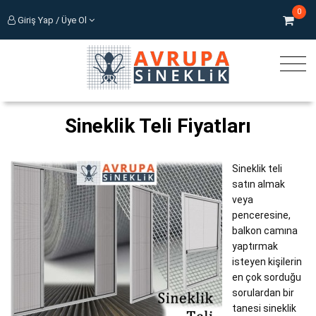
0
Giriş Yap / Üye Ol
Sineklik Teli Fiyatları
Sineklik teli
satın almak
veya
penceresine,
balkon camına
yaptırmak
isteyen kişilerin
en çok sorduğu
sorulardan bir
tanesi sineklik