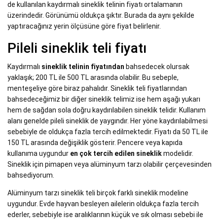
de kullanılan kaydırmalı sineklik telinin fiyatı ortalamanın
üzerindedir. Görünümü oldukça şıktır. Burada da aynı şekilde
yaptıracağınız yerin ölçüsüne göre fiyat belirlenir.
Pileli sineklik teli fiyatı
Kaydırmalı
sineklik telinin fiyatından
bahsedecek olursak
yaklaşık; 200 TL ile 500 TL arasında olabilir. Bu sebeple,
menteşeliye göre biraz pahalıdır. Sineklik teli fiyatlarından
bahsedeceğimiz bir diğer sineklik telimiz ise hem aşağı yukarı
hem de sağdan sola doğru kaydırılabilen sineklik telidir. Kullanım
alanı genelde pileli sineklik de yaygındır. Her yöne kaydırılabilmesi
sebebiyle de oldukça fazla tercih edilmektedir. Fiyatı da 50 TL ile
150 TL arasında değişiklik gösterir. Pencere veya kapıda
kullanıma uygundur
en çok tercih edilen sineklik
modelidir.
Sineklik için pimapen veya alüminyum tarzı olabilir çerçevesinden
bahsediyorum.
Alüminyum tarzı sineklik teli birçok farklı sineklik modeline
uygundur. Evde hayvan besleyen ailelerin oldukça fazla tercih
ederler, sebebiyle ise aralıklarının küçük ve sık olması sebebi ile