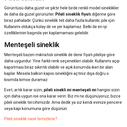
Görüntüsü daha güzel ve şıktır hele birde renkli model sineklikler
ile daha da güzel görünürler.
Pileli sineklik fiyatı
diğerine göre
biraz pahaladır. Çünkü sineklik teli daha fazla kullanılır, pile için.
Kullanımı oldukça kolay dır ve yer kaplamaz. Belki de en iyi
özelliklerinin başında yer kaplamaması gelebilir.
Menteşeli sineklik
Menteşeli bazen mıknatıslı sineklik de denir fiyatı pileliye göre
daha uygundur. Yine farklı renk seçenekleri olabilir. Kullanımı açıp
kapatması biraz sıkıntılı olabilir ve açık konumda iken bir alan
kaplar. Mesela balkon kapısı sinekliğini açtınız dışa doğru o
kısımda kimse duramaz.
Evet, artık karar sizin,
pileli sinekli mi menteşeli mi
hangisi sizin
için daha uygun ise ona karar verin. Biz mi ne düşünüyoruz, bizce
pileli sineklik tercihimizdir. Ama dedik ya siz kendi evinize pencere
veya kapı konumuna göre düşünün.
Pileli sineklik nasıl temizlenir?