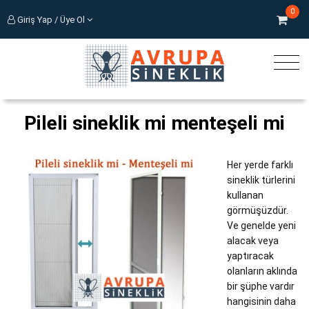
0
Giriş Yap / Üye Ol
Pileli sineklik mi menteşeli mi
Her yerde farklı
sineklik türlerini
kullanan
görmüşüzdür.
Ve genelde yeni
alacak veya
yaptıracak
olanların aklında
bir şüphe vardır
hangisinin daha