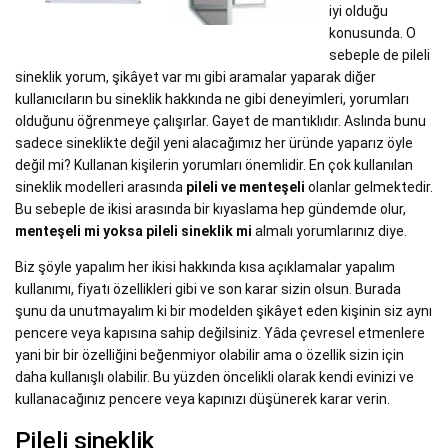
iyi olduğu
konusunda. O
sebeple de pileli
sineklik yorum, şikâyet var mı gibi aramalar yaparak diğer
kullanıcıların bu sineklik hakkında ne gibi deneyimleri, yorumları
olduğunu öğrenmeye çalışırlar. Gayet de mantıklıdır. Aslında bunu
sadece sineklikte değil yeni alacağımız her üründe yaparız öyle
değil mi? Kullanan kişilerin yorumları önemlidir. En çok kullanılan
sineklik modelleri arasında
pileli ve menteşeli
olanlar gelmektedir.
Bu sebeple de ikisi arasında bir kıyaslama hep gündemde olur,
menteşeli mi yoksa pileli sineklik mi
almalı yorumlarınız diye.
Biz şöyle yapalım her ikisi hakkında kısa açıklamalar yapalım
kullanımı, fiyatı özellikleri gibi ve son karar sizin olsun. Burada
şunu da unutmayalım ki bir modelden şikâyet eden kişinin siz aynı
pencere veya kapısına sahip değilsiniz. Yâda çevresel etmenlere
yani bir bir özelliğini beğenmiyor olabilir ama o özellik sizin için
daha kullanışlı olabilir. Bu yüzden öncelikli olarak kendi evinizi ve
kullanacağınız pencere veya kapınızı düşünerek karar verin.
Pileli sineklik