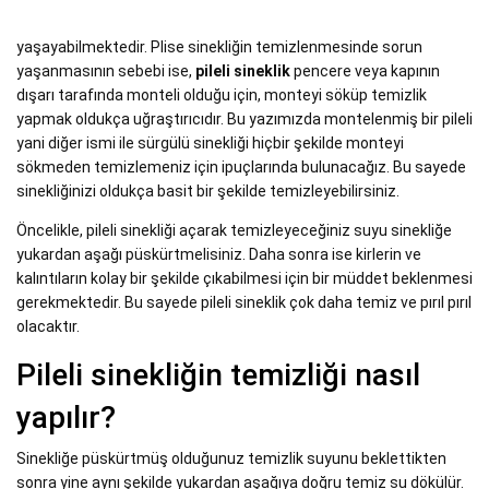
yaşayabilmektedir. Plise sinekliğin temizlenmesinde sorun
yaşanmasının sebebi ise,
pileli sineklik
pencere veya kapının
dışarı tarafında monteli olduğu için, monteyi söküp temizlik
yapmak oldukça uğraştırıcıdır. Bu yazımızda montelenmiş bir pileli
yani diğer ismi ile sürgülü sinekliği hiçbir şekilde monteyi
sökmeden temizlemeniz için ipuçlarında bulunacağız. Bu sayede
sinekliğinizi oldukça basit bir şekilde temizleyebilirsiniz.
Öncelikle, pileli sinekliği açarak temizleyeceğiniz suyu sinekliğe
yukardan aşağı püskürtmelisiniz. Daha sonra ise kirlerin ve
kalıntıların kolay bir şekilde çıkabilmesi için bir müddet beklenmesi
gerekmektedir. Bu sayede pileli sineklik çok daha temiz ve pırıl pırıl
olacaktır.
Pileli sinekliğin temizliği nasıl
yapılır?
Sinekliğe püskürtmüş olduğunuz temizlik suyunu beklettikten
sonra yine aynı şekilde yukardan aşağıya doğru temiz su dökülür.