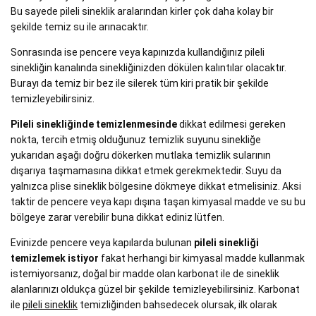
Bu sayede pileli sineklik aralarından kirler çok daha kolay bir
şekilde temiz su ile arınacaktır.
Sonrasında ise pencere veya kapınızda kullandığınız pileli
sinekliğin kanalında sinekliğinizden dökülen kalıntılar olacaktır.
Burayı da temiz bir bez ile silerek tüm kiri pratik bir şekilde
temizleyebilirsiniz.
Pileli sinekliğinde temizlenmesinde
dikkat edilmesi gereken
nokta, tercih etmiş olduğunuz temizlik suyunu sinekliğe
yukarıdan aşağı doğru dökerken mutlaka temizlik sularının
dışarıya taşmamasına dikkat etmek gerekmektedir. Suyu da
yalnızca plise sineklik bölgesine dökmeye dikkat etmelisiniz. Aksi
taktir de pencere veya kapı dışına taşan kimyasal madde ve su bu
bölgeye zarar verebilir buna dikkat ediniz lütfen.
Evinizde pencere veya kapılarda bulunan
pileli sinekliği
temizlemek istiyor
fakat herhangi bir kimyasal madde kullanmak
istemiyorsanız, doğal bir madde olan karbonat ile de sineklik
alanlarınızı oldukça güzel bir şekilde temizleyebilirsiniz. Karbonat
ile
pileli sineklik
temizliğinden bahsedecek olursak, ilk olarak