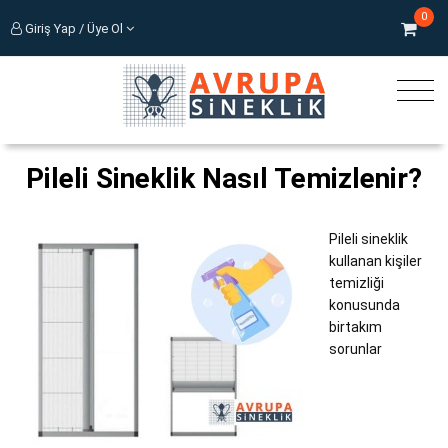
0
Giriş Yap / Üye Ol
Pileli Sineklik Nasıl Temizlenir?
Pileli sineklik
kullanan kişiler
temizliği
konusunda
birtakım
sorunlar