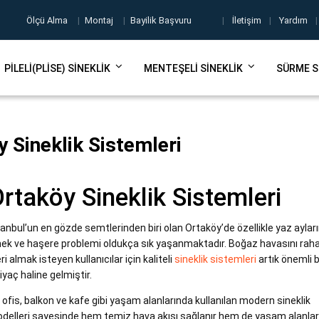
Ölçü Alma
|
Montaj
|
Bayilik Başvuru
|
İletişim
|
Yardım
|
PILELI(PLISE) SINEKLIK
MENTEŞELI SINEKLIK
SÜRME S
 Sineklik Sistemleri
rtaköy Sineklik Sistemleri
tanbul’un en gözde semtlerinden biri olan Ortaköy’de özellikle yaz aylar
nek ve haşere problemi oldukça sık yaşanmaktadır. Boğaz havasını rah
eri almak isteyen kullanıcılar için kaliteli
sineklik sistemleri
artık önemli b
tiyaç haline gelmiştir.
, ofis, balkon ve kafe gibi yaşam alanlarında kullanılan modern sineklik
delleri sayesinde hem temiz hava akışı sağlanır hem de yaşam alanlar