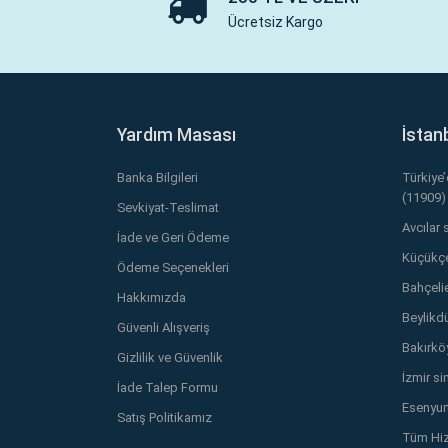
Ücretsiz Kargo
Yardım Masası
İstan
Banka Bilgileri
Türkiye
(11909)
Sevkiyat-Teslimat
Avcılar 
İade ve Geri Ödeme
Küçükçe
Ödeme Seçenekleri
Bahçelie
Hakkımızda
Beylikd
Güvenli Alışveriş
Bakırkö
Gizlilik ve Güvenlik
İzmir si
İade Talep Formu
Esenyurt
Satış Politikamız
Tüm Hiz