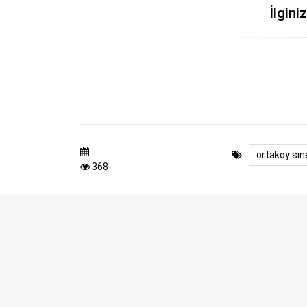
İlgini
ortaköy sine
368