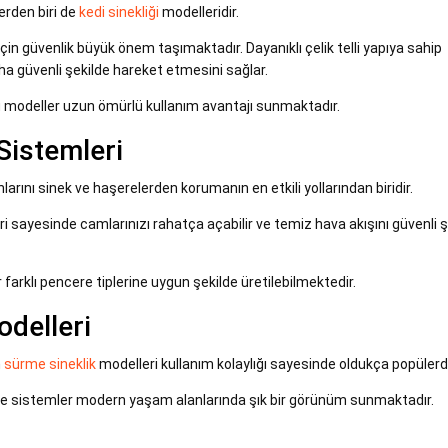
erden biri de
kedi sinekliği
modelleridir.
 için güvenlik büyük önem taşımaktadır. Dayanıklı çelik telli yapıya sahip
ha güvenli şekilde hareket etmesini sağlar.
bu modeller uzun ömürlü kullanım avantajı sunmaktadır.
Sistemleri
arını sinek ve haşerelerden korumanın en etkili yollarından biridir.
i sayesinde camlarınızı rahatça açabilir ve temiz hava akışını güvenli ş
 farklı pencere tiplerine uygun şekilde üretilebilmektedir.
delleri
n
sürme sineklik
modelleri kullanım kolaylığı sayesinde oldukça popülerdi
me sistemler modern yaşam alanlarında şık bir görünüm sunmaktadır.