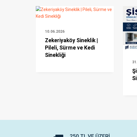
10.06.2026
Zekeriyaköy Sineklik |
Pileli, Sürme ve Kedi
Sinekliği
31
Şi
Si
250 TL VE ÜZERI