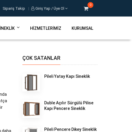
0
Sipariş Takip
|
Giriş Yap / Üye Ol
INEKLIK
HIZMETLERIMIZ
KURUMSAL
ÇOK SATANLAR
Pileli Yatay Kapı Sineklik
ında
atça
Duble Açılır Sürgülü Pilise
ir
Kapı Pencere Sineklik
Pileli Pencere Dikey Sineklik
ı daha