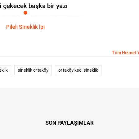
zi çekecek başka bir yazı
Pileli Sineklik İpi
Tüm Hizmet Y
klik
sineklik ortaköy
ortaköy kedi sineklik
SON PAYLAŞIMLAR