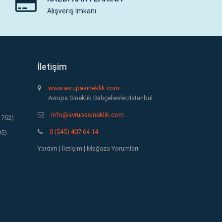
Alışveriş İmkanı
İletişim
www.avrupasineklik.com
Avrupa Sineklik Bahçelievler/İstanbul
info@avrupasineklik.com
1752)
0 (545) 407 64 14
95)
Yardım
|
İletişim
|
Mağaza Yorumları