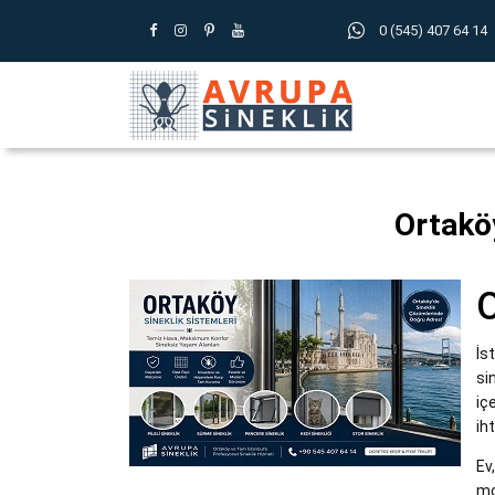
0 (545) 407 64 14
Ortaköy
O
İs
si
iç
ih
Ev
mo