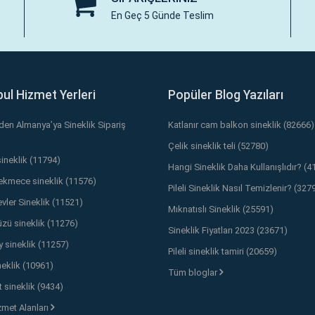
En Geç 5 Günde Teslim
bul Hizmet Yerleri
Popüler Blog Yazıları
’den Almanya’ya Sineklik Sipariş
Katlanır cam balkon sineklik (82666)
Çelik sineklik teli (52780)
sineklik (11794)
Hangi Sineklik Daha Kullanışlıdır? (4
kmece sineklik (11576)
Pileli Sineklik Nasıl Temizlenir? (327
vler Sineklik (11521)
Mıknatıslı Sineklik (25591)
üzü sineklik (11276)
Sineklik Fiyatları 2023 (23671)
y sineklik (11257)
Pileli sineklik tamiri (20659)
neklik (10961)
Tüm bloglar
 sineklik (9434)
met Alanları