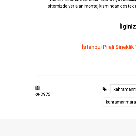
sitemizde yer alan montaj kısmından destek al
İlgini
İstanbul Pileli Sinekl
kahramanma
2975
kahramanmaraş s