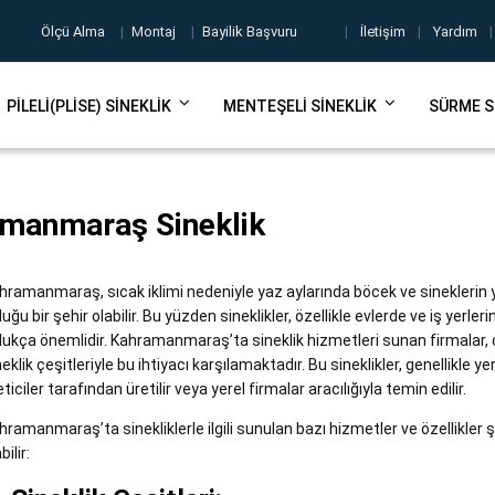
Ölçü Alma
|
Montaj
|
Bayilik Başvuru
|
İletişim
|
Yardım
|
PILELI(PLISE) SINEKLIK
MENTEŞELI SINEKLIK
SÜRME S
manmaraş Sineklik
hramanmaraş, sıcak iklimi nedeniyle yaz aylarında böcek ve sineklerin 
duğu bir şehir olabilir. Bu yüzden sineklikler, özellikle evlerde ve iş yerler
dukça önemlidir. Kahramanmaraş’ta sineklik hizmetleri sunan firmalar, ç
neklik çeşitleriyle bu ihtiyacı karşılamaktadır. Bu sineklikler, genellikle ye
eticiler tarafından üretilir veya yerel firmalar aracılığıyla temin edilir.
hramanmaraş’ta sinekliklerle ilgili sunulan bazı hizmetler ve özellikler 
bilir: