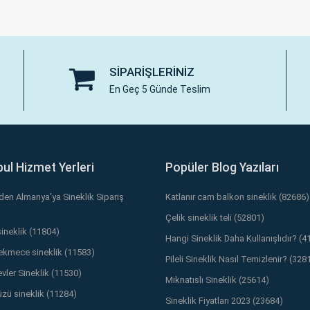
SIPARIŞLERINIZ
En Geç 5 Günde Teslim
bul Hizmet Yerleri
Popüler Blog Yazıları
’den Almanya’ya Sineklik Sipariş
Katlanır cam balkon sineklik (82686)
Çelik sineklik teli (52801)
sineklik (11804)
Hangi Sineklik Daha Kullanışlıdır? (4
kmece sineklik (11583)
Pileli Sineklik Nasıl Temizlenir? (328
vler Sineklik (11530)
Mıknatıslı Sineklik (25614)
üzü sineklik (11284)
Sineklik Fiyatları 2023 (23684)