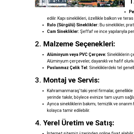
1
Pe
edilir. Kapı sineklikleri, özellikle balkon ve teras 
Rulo (Sürgülü) Sineklikler:
Bu sineklikler, pra
Cam Sineklikler:
Şeffaf ve ince yapılarıyla p
2.
Malzeme Seçenekleri:
Alüminyum veya PVC Çerçeve:
Sinekliklerin 
Alüminyum çerçeveler, dayanıklı ve hafif olurk
Paslanmaz Çelik Tel:
Sinekliklerdeki tel genel
3.
Montaj ve Servis:
Kahramanmaraş’taki yerel firmalar, genellikle si
yerinde takılır, böylece evinize tam uyum sağla
Ayrıca sinekliklerin bakımı, temizlik ve onarım
kolayca tamir edilebilir.
4.
Yerel Üretim ve Satış:
İnternet sitemiz üzerinden online fiyat alabilir,