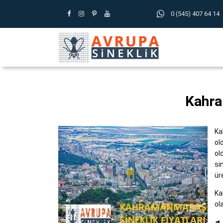
0 (545) 407 64 14
Kahra
Ka
ol
ol
si
ür
Ka
ola