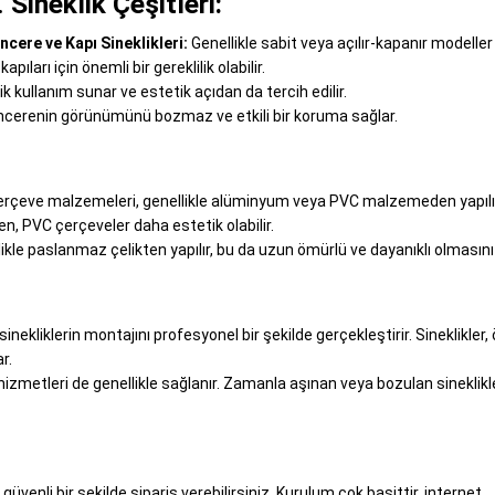
.
Sineklik Çeşitleri:
ncere ve Kapı Sineklikleri:
Genellikle sabit veya açılır-kapanır modeller
kapıları için önemli bir gereklilik olabilir.
tik kullanım sunar ve estetik açıdan da tercih edilir.
encerenin görünümünü bozmaz ve etkili bir koruma sağlar.
çerçeve malzemeleri, genellikle alüminyum veya PVC malzemeden yapılı
en, PVC çerçeveler daha estetik olabilir.
likle paslanmaz çelikten yapılır, bu da uzun ömürlü ve dayanıklı olmasını
nekliklerin montajını profesyonel bir şekilde gerçekleştirir. Sineklikler,
r.
 hizmetleri de genellikle sağlanır. Zamanla aşınan veya bozulan sineklikl
 güvenli bir şekilde sipariş verebilirsiniz. Kurulum çok basittir, internet