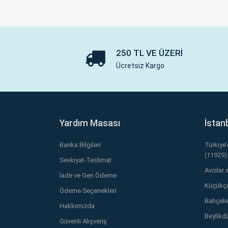
250 TL VE ÜZERI
Ücretsiz Kargo
Yardım Masası
İstan
Banka Bilgileri
Türkiye
(11929)
Sevkiyat-Teslimat
Avcılar 
İade ve Geri Ödeme
Küçükçe
Ödeme Seçenekleri
Bahçelie
Hakkımızda
Beylikd
Güvenli Alışveriş