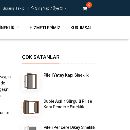
0
Sipariş Takip
|
Giriş Yap / Üye Ol
INEKLIK
HIZMETLERIMIZ
KURUMSAL
ÇOK SATANLAR
Pileli Yatay Kapı Sineklik
yaygın
inde
eşitli
rel
Duble Açılır Sürgülü Pilise
Kapı Pencere Sineklik
şunlar
Pileli Pencere Dikey Sineklik