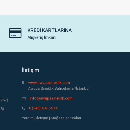
KREDI KARTLARINA
Alışveriş İmkanı
İletişim
www.avrupasineklik.com
Avrupa Sineklik Bahçelievler/İstanbul
info@avrupasineklik.com
1767)
0 (545) 407 64 14
18)
Yardım
|
İletişim
|
Mağaza Yorumları