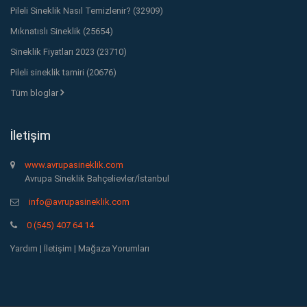
Pileli Sineklik Nasıl Temizlenir? (32909)
Mıknatıslı Sineklik (25654)
Sineklik Fiyatları 2023 (23710)
Pileli sineklik tamiri (20676)
Tüm bloglar
İletişim
www.avrupasineklik.com
Avrupa Sineklik Bahçelievler/İstanbul
info@avrupasineklik.com
0 (545) 407 64 14
Yardım
|
İletişim
|
Mağaza Yorumları