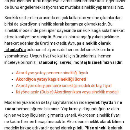
da yürüyen her türlü haşereye evimiz savunmasız kalır. Eğer sizler
de bunu engellemek istiyorsanız mutlaka sineklik yaptırmalısınız.
Sineklik sistemleri arasında en çok kullanılan ve öne çıkanlardan
birisi de akordiyon sineklik olarak karşımıza çıkmaktadır. Bu
sineklik modelinde pileli ipler sayesinde sineklik sağa sola hareket
etme kabiliyetine sahiptir. Buna ek olarak aşağı yukarı şeklinde
hareket edenler de üretilmektedir.
Avrupa sineklik olarak
İstanbul’da
bulunan atölyemizde her model sineklik üretimi
yapmaktayız. Uygun fiyat ve kalite için ürünlerimizi hemen
inceleye bilirsiniz.
İstanbul içi servis, montaj hizmetimiz vardır
.
Akordiyon yatay pencere sinekliği fiyatı
Akordiyon yatay kapı sinekliği ücreti
Akordiyon dikey pencere sinekliği modeli detay, fiyat
İki yöne açılır (Duble) Akordiyon kapı veya sineklik modeli
Modelleri yukarıdan detay sayfalarından inceleyerek
fiyatları ne
kadar
hemen öğrene bilirsiniz. Yaptırmayı düşündüğünüz alan
için en ve boy ölçülerini girmeniz yeterli. Akordeon sineklik fiyatı
ne kadar hemen hesaplanacaktır. Akordeon sineklik olarak bilinen
modelin birkaç adı vardır genel olarak
pileli, Plise sineklik
olarak