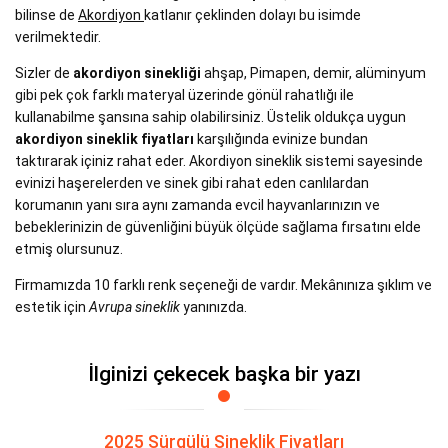
bilinse de
Akordiyon
katlanır çeklinden dolayı bu isimde
verilmektedir.
Sizler de
akordiyon sinekliği
ahşap, Pimapen, demir, alüminyum
gibi pek çok farklı materyal üzerinde gönül rahatlığı ile
kullanabilme şansına sahip olabilirsiniz. Üstelik oldukça uygun
akordiyon sineklik fiyatları
karşılığında evinize bundan
taktırarak içiniz rahat eder. Akordiyon sineklik sistemi sayesinde
evinizi haşerelerden ve sinek gibi rahat eden canlılardan
korumanın yanı sıra aynı zamanda evcil hayvanlarınızın ve
bebeklerinizin de güvenliğini büyük ölçüde sağlama fırsatını elde
etmiş olursunuz.
Firmamızda 10 farklı renk seçeneği de vardır. Mekânınıza şıklım ve
estetik için
Avrupa sineklik
yanınızda.
İlginizi çekecek başka bir yazı
2025 Sürgülü Sineklik Fiyatları