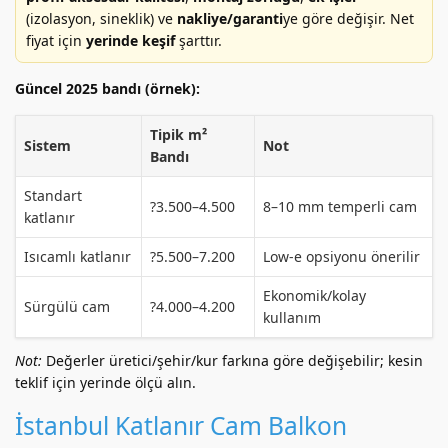
(izolasyon, sineklik) ve
nakliye/garanti
ye göre değişir. Net
fiyat için
yerinde keşif
şarttır.
Güncel 2025 bandı (örnek):
Tipik m²
Sistem
Not
Bandı
Standart
?3.500–4.500
8–10 mm temperli cam
katlanır
Isıcamlı katlanır
?5.500–7.200
Low-e opsiyonu önerilir
Ekonomik/kolay
Sürgülü cam
?4.000–4.200
kullanım
Not:
Değerler üretici/şehir/kur farkına göre değişebilir; kesin
teklif için yerinde ölçü alın.
İstanbul Katlanır Cam Balkon