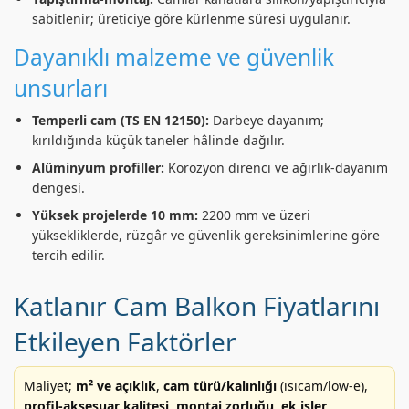
sabitlenir; üreticiye göre kürlenme süresi uygulanır.
Dayanıklı malzeme ve güvenlik
unsurları
Temperli cam (TS EN 12150):
Darbeye dayanım;
kırıldığında küçük taneler hâlinde dağılır.
Alüminyum profiller:
Korozyon direnci ve ağırlık-dayanım
dengesi.
Yüksek projelerde 10 mm:
2200 mm ve üzeri
yüksekliklerde, rüzgâr ve güvenlik gereksinimlerine göre
tercih edilir.
Katlanır Cam Balkon Fiyatlarını
Etkileyen Faktörler
Maliyet;
m² ve açıklık
,
cam türü/kalınlığı
(ısıcam/low-e),
profil-aksesuar kalitesi
,
montaj zorluğu
,
ek işler