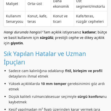
Daha
Üst
Maliyet
Orta–üst
ekonomik
segment/motorlu
Kullanım
Konut, kafe,
Konut ve
Kafe/teras,
Senaryosu
teras
ticari
rüzgâr cepheleri
Hangi durumda hangisi?
Tam açıklık istiyorsanız
katlanır
; bütçe
ve basit kullanım için
sürgülü
; prestijli cephe ve dikey açıklık
için
giyotin
.
Sık Yapılan Hatalar ve Uzman
İpuçları
Sadece cam kalınlığına odaklanıp
fitil, birleşim ve profil
detaylarını ihmal etmek
Yüksek açıklıklarda
10 mm temper
gereksinimini göz ardı
etmek
Düşük kaliteli rulman/aksesuar seçimiyle
sürgü konforu
nu
kaybetmek
Keşif yapılmadan m² fiyatı üzerinden karar vermek (ara