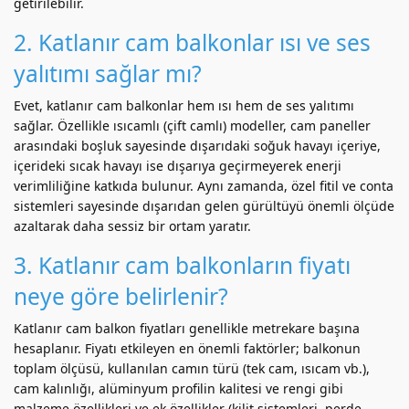
getirilebilir.
2. Katlanır cam balkonlar ısı ve ses
yalıtımı sağlar mı?
Evet, katlanır cam balkonlar hem ısı hem de ses yalıtımı
sağlar. Özellikle ısıcamlı (çift camlı) modeller, cam paneller
arasındaki boşluk sayesinde dışarıdaki soğuk havayı içeriye,
içerideki sıcak havayı ise dışarıya geçirmeyerek enerji
verimliliğine katkıda bulunur. Aynı zamanda, özel fitil ve conta
sistemleri sayesinde dışarıdan gelen gürültüyü önemli ölçüde
azaltarak daha sessiz bir ortam yaratır.
3. Katlanır cam balkonların fiyatı
neye göre belirlenir?
Katlanır cam balkon fiyatları genellikle metrekare başına
hesaplanır. Fiyatı etkileyen en önemli faktörler; balkonun
toplam ölçüsü, kullanılan camın türü (tek cam, ısıcam vb.),
cam kalınlığı, alüminyum profilin kalitesi ve rengi gibi
malzeme özellikleri ve ek özellikler (kilit sistemleri, perde