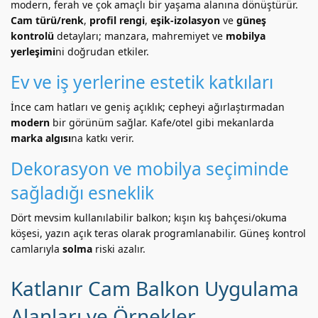
modern, ferah ve çok amaçlı bir yaşama alanına dönüştürür.
Cam türü/renk
,
profil rengi
,
eşik-izolasyon
ve
güneş
kontrolü
detayları; manzara, mahremiyet ve
mobilya
yerleşimi
ni doğrudan etkiler.
Ev ve iş yerlerine estetik katkıları
İnce cam hatları ve geniş açıklık; cepheyi ağırlaştırmadan
modern
bir görünüm sağlar. Kafe/otel gibi mekanlarda
marka algısı
na katkı verir.
Dekorasyon ve mobilya seçiminde
sağladığı esneklik
Dört mevsim kullanılabilir balkon; kışın kış bahçesi/okuma
köşesi, yazın açık teras olarak programlanabilir. Güneş kontrol
camlarıyla
solma
riski azalır.
Katlanır Cam Balkon Uygulama
Alanları ve Örnekler