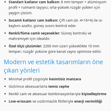
Standart katlanır cam balkon:
8 mm temper + alüminyum
profil + rulmanlı taşıyıcı; orta-yüksek rüzgâr yükleri için
yaygın çözüm.
Isıcamlı katlanır cam balkon:
Çift cam (ör. 4+16+4) ile ısı
kaybını azaltır, güneş ısısını kontrol eder.
Renkli/füme camlı seçenekler:
Güneş kontrolü ve
mahremiyet için idealdir.
Özel ölçü çözümler:
2200 mm üzeri yükseklikte 10 mm
temper; rüzgâr yüküne göre kanat sayısı optimize edilir.
Modern ve estetik tasarımların öne
çıkan yönleri
Minimal profil çizgisiyle
kesintisiz manzara
Gizli/ince aksesuarlarla
temiz cephe
Renkli cam ve aksesuar kombinasyonlarıyla
kişiselleştirme
Low-e/ısıcam
ve sızdırmazlık fitilleriyle
enerji verimliliği